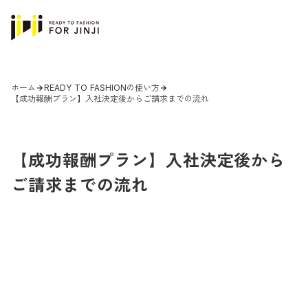
ホーム
READY TO FASHIONの使い方
arrow_forward
arrow_forward
【成功報酬プラン】入社決定後からご請求までの流れ
【成功報酬プラン】入社決定後から
ご請求までの流れ