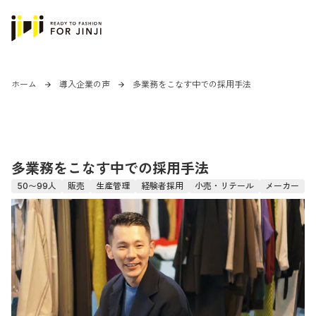
ホーム
導入企業の声
多業務をこなす中での採用手法
arrow_forward
arrow_forward
多業務をこなす中での採用手法
50〜99人
販売
生産管理
経験者採用
小売・リテール
メーカー