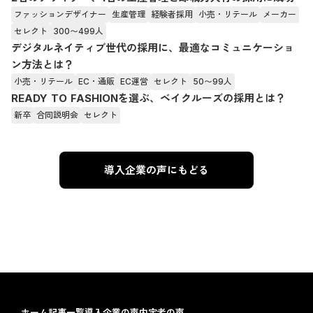
ファッションデザイナー
生産管理
経験者採用
小売・リテール
メーカー
セレクト
300〜499人
デジタルネイティブ世代の採用に、最適なコミュニケーショ
ン方法とは？
小売・リテール
EC・通販
EC運営
セレクト
50〜99人
READY TO FASHIONを選ぶ、ベイクルーズの採用とは？
新卒
合同説明会
セレクト
導入企業の声にもどる
ホーム
記事一覧
導入企業の声
内定者の声