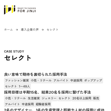
ホーム
導入企業の声
セレクト
arrow_forward
arrow_forward
CASE STUDY
セレクト
良い意味で期待を裏切られた採用手法
ファッション雑貨
小売・リテール
アルバイト
中途採用
ポップアップ
セレクト
1〜49人
採用目標は半期15名、結果20名を採用に繋げた手法
小売・リテール
生活雑貨
ジュエリー
セレクト
20名以上採用
販売
アルバイト
中途採用
経験者採用
2名のデザイナー、1名の生産管理と即戦力人材の採用に成功